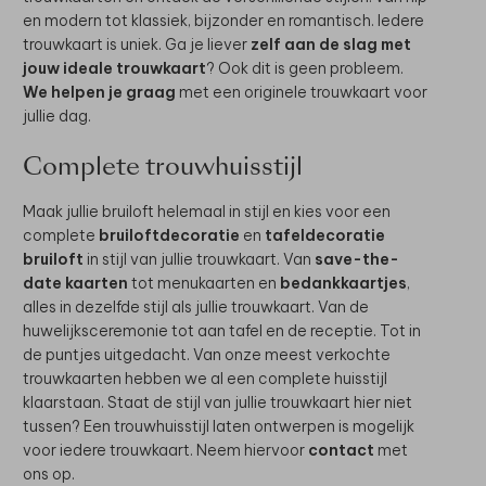
en modern tot klassiek, bijzonder en romantisch. Iedere
trouwkaart is uniek. Ga je liever
zelf aan de slag met
jouw ideale trouwkaart
? Ook dit is geen probleem.
We helpen je graag
met een originele trouwkaart voor
jullie dag.
Complete trouwhuisstijl
Maak jullie bruiloft helemaal in stijl en kies voor een
complete
bruiloftdecoratie
en
tafeldecoratie
bruiloft
in stijl van jullie trouwkaart. Van
save-the-
date kaarten
tot menukaarten en
bedankkaartjes
,
alles in dezelfde stijl als jullie trouwkaart. Van de
huwelijksceremonie tot aan tafel en de receptie. Tot in
de puntjes uitgedacht. Van onze meest verkochte
trouwkaarten hebben we al een complete huisstijl
klaarstaan. Staat de stijl van jullie trouwkaart hier niet
tussen? Een trouwhuisstijl laten ontwerpen is mogelijk
voor iedere trouwkaart. Neem hiervoor
contact
met
ons op.