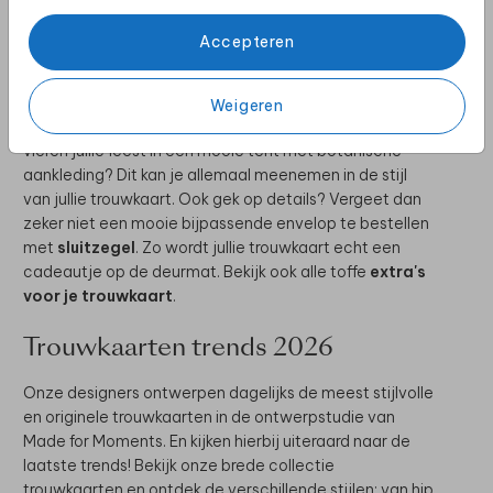
Uitnodiging bruiloft
Accepteren
Geef met de uitnodiging van jullie bruiloft meteen een
inkijkje in jullie grote dag. Wat wordt bijvoorbeeld de stijl
Weigeren
van de dag? Wordt het een echte beachwedding of
vieren jullie feest in een mooie tent met botanische
aankleding? Dit kan je allemaal meenemen in de stijl
van jullie trouwkaart. Ook gek op details? Vergeet dan
zeker niet een mooie bijpassende envelop te bestellen
met
sluitzegel
. Zo wordt jullie trouwkaart echt een
cadeautje op de deurmat. Bekijk ook alle toffe
extra's
voor je trouwkaart
.
Trouwkaarten trends 2026
Onze designers ontwerpen dagelijks de meest stijlvolle
en originele trouwkaarten in de ontwerpstudie van
Made for Moments. En kijken hierbij uiteraard naar de
laatste trends! Bekijk onze brede collectie
trouwkaarten en ontdek de verschillende stijlen: van hip