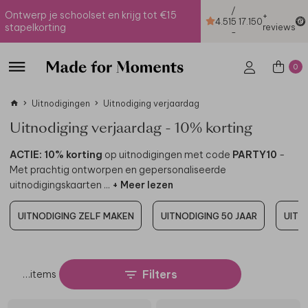
/
Ontwerp je schoolset en krijg tot €15
+
4.51
5
17.150
stapelkorting
reviews
-
0
Uitnodigingen
Uitnodiging verjaardag
Uitnodiging verjaardag - 10% korting
ACTIE: 10% korting
op uitnodigingen met code
PARTY10
-
Met prachtig ontworpen en gepersonaliseerde
uitnodigingskaarten
...
+ Meer lezen
UITNODIGING ZELF MAKEN
UITNODIGING 50 JAAR
UITN
Filters
…
items