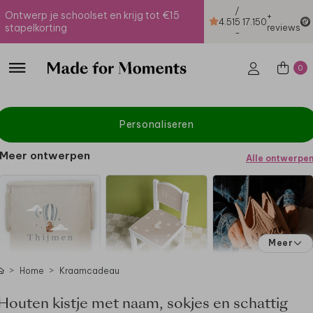
/
Ontwerp je schoolset en krijg tot €15
+
4.51
5
17.150
stapelkorting
reviews
-
0
Personaliseren
Meer ontwerpen
Alle ontwerpe
Meer
Home
Kraamcadeau
Houten kistje met naam, sokjes en schattig