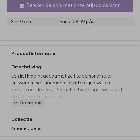
Bereken de prijs met onze prijscalculator
18 × 10 cm
vanaf 29,99
p/st
Productinformatie
Omschrijving
Een lief kraamcadeau met zelf te personaliseren
ontwerp. In het kraamdoosje zitten fijne wollen
sokjes voor de baby. Pas het ontwerp naar wens zelf
aan in onze online editor.
Toon meer
Productspecificaties
Formaat doosje: 19 x 10,7 x 10
Collectie
Materiaal: paulownia hout
Kraamcadeau
Natuurproduct: de kleur kan enigszins variëren
Klepdeksel met metalen sluiting