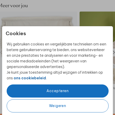
Kleur slofjes: naturel
Meer voor jou
Verpakking van de slofjes in het schatkistje:
vloeipapier
Cookies
Wij gebruiken cookies en vergelijkbare technieken om een
betere gebruikerservaring te bieden, ons websiteverkeer
en onze prestaties te analyseren en voor marketing- en
sociale mediadoeleinden (het weergeven van
gepersonaliseerde advertenties).
Je kunt jouw toestemming altijd wijzigen of intrekken op
ons
ons cookiebeleid
.
SPEELGOEDMAND
MEU
Accepteren
Weigeren