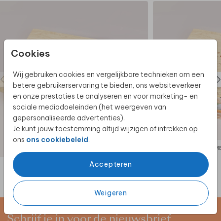
nét wat anders uitpakken.
Cookies
Wij gebruiken cookies en vergelijkbare technieken om een
betere gebruikerservaring te bieden, ons websiteverkeer
en onze prestaties te analyseren en voor marketing- en
sociale mediadoeleinden (het weergeven van
gepersonaliseerde advertenties).
Je kunt jouw toestemming altijd wijzigen of intrekken op
ons
ons cookiebeleid
.
MEMORYBOX
M
Accepteren
Weigeren
Schrijf je in voor de nieuwsbrief