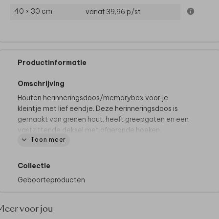
40 × 30 cm
vanaf 39,96
p/st
Productinformatie
Omschrijving
Houten herinneringsdoos/memorybox voor je
kleintje met lief eendje. Deze herinneringsdoos is
gemaakt van grenen hout, heeft greepgaten en een
vastzittende deksel met afgeronde hoeken.
Toon meer
Goed om te weten:
• Voor het mooiste eindresultaat adviseren we om
Collectie
geen volledig gekleurde achtergrond te kiezen.
Geboorteproducten
• Hout is een natuurlijk product, dus iedere memory
box is (qua nerven e.d.) uniek.
• De memory box wordt op een andere manier
Meer voor jou
geproduceerd dan jouw kaart: de kleuren kunnen dus