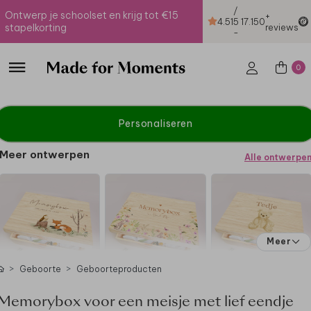
/
Ontwerp je schoolset en krijg tot €15
+
4.51
5
17.150
stapelkorting
reviews
-
0
Personaliseren
Meer ontwerpen
Alle ontwerpe
Meer
Geboorte
Geboorteproducten
Memorybox voor een meisje met lief eendje