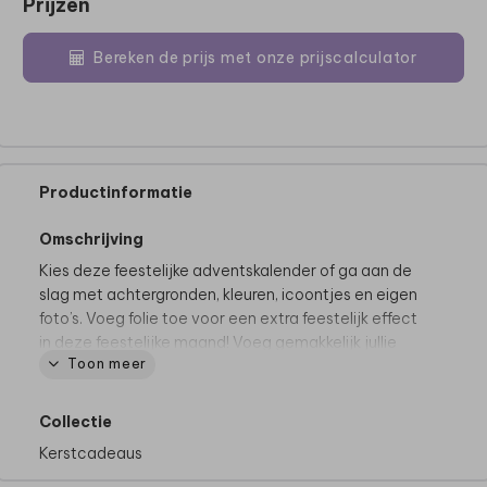
Prijzen
Bereken de prijs met onze prijscalculator
Productinformatie
Omschrijving
Kies deze feestelijke adventskalender of ga aan de
slag met achtergronden, kleuren, icoontjes en eigen
foto’s. Voeg folie toe voor een extra feestelijk effect
in deze feestelijke maand! Voeg gemakkelijk jullie
Toon meer
eigen bedrijfslogo toe.
Bestel de adventskalender op tijd, zodat het eerste
Collectie
vakje ook echt op 1 december geopend kan worden.
Kerstcadeaus
Er zitten namelijk 24 Tony Chocolonely mini
chocolaatjes in deze kalender... Actuele levertijd