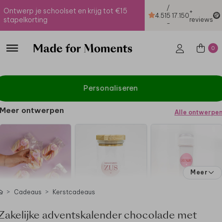
/
Ontwerp je schoolset en krijg tot €15
+
4.51
5
17.150
stapelkorting
reviews
-
0
Personaliseren
Meer ontwerpen
Alle ontwerpe
Meer
Cadeaus
Kerstcadeaus
Zakelijke adventskalender chocolade met