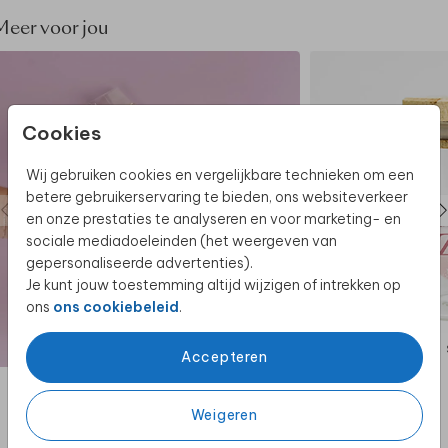
vind je in het winkelmandje.
Meer voor jou
Altijd een factuur achteraf beschikbaar. Liever
bestellen op factuur? Lees dan
hier
verder.
Cookies
Vragen of wensen? Neem gerust
contact
met ons
op.
Wij gebruiken cookies en vergelijkbare technieken om een
betere gebruikerservaring te bieden, ons websiteverkeer
en onze prestaties te analyseren en voor marketing- en
sociale mediadoeleinden (het weergeven van
gepersonaliseerde advertenties).
Je kunt jouw toestemming altijd wijzigen of intrekken op
ons
ons cookiebeleid
.
STICKER
Accepteren
Weigeren