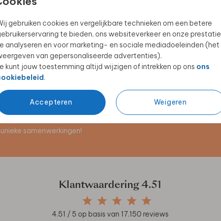
Cookies
ij gebruiken cookies en vergelijkbare technieken om een betere
ebruikerservaring te bieden, ons websiteverkeer en onze prestatie
BEWAARBUNDEL
BEWAARBUNDEL
e analyseren en voor marketing- en sociale mediadoeleinden (het
eergeven van gepersonaliseerde advertenties).
e kunt jouw toestemming altijd wijzigen of intrekken op ons
ons
cookiebeleid
.
Accepteren
Weigeren
en unieke samenwerkingen!
Klantwaardering
4.51
4.51
/ 5 op basis van
17.150
reviews