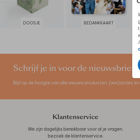
W
g
DOOSJE
BEDANKKAART
t
w
J
Schrijf je in voor de nieuwsbrief
Blijf op de hoogte van alle nieuwe producten, (win)acties 
Klantenservice
We zijn dagelijks bereikbaar voor al je vragen,
bezoek de
klantenservice
.