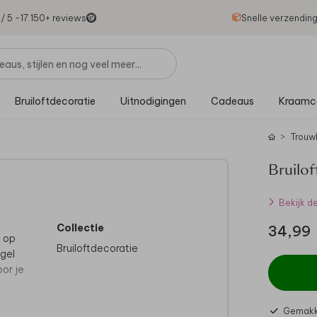
1
/ 5 -
17.150
+ reviews
Snelle verzendin
Bruiloftdecoratie
Uitnodigingen
Cadeaus
Kraamc
Trouw
Bruilof
Bekijk d
Collectie
34,99
e op
Bruiloftdecoratie
gel
oor je
sign
Gemakke
n