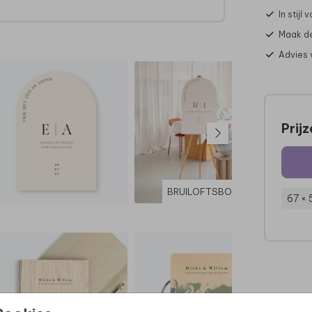
In stijl 
Maak de
l.
Advies 
Prij
BRUILOFTSBORD
67 ×