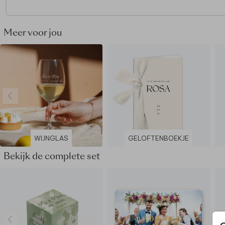
deze sticker is: 55 x 67 cm.
Dit product maakt deel uit van
een complete set in deze stij
Meer voor jou
WIJNGLAS
GELOFTENBOEKJE
Bekijk de complete set