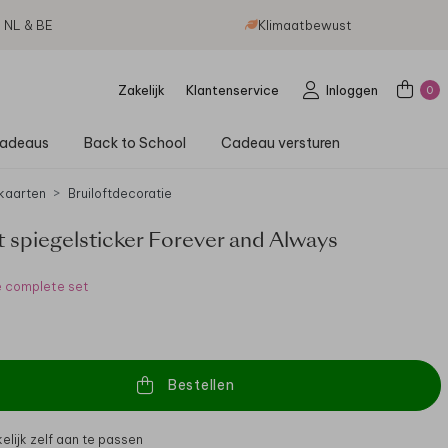
g NL & BE
Klimaatbewust
Zakelijk
Klantenservice
Inloggen
0
adeaus
Back to School
Cadeau versturen
kaarten
Bruiloftdecoratie
t spiegelsticker Forever and Always
e complete set
Bestellen
lijk zelf aan te passen