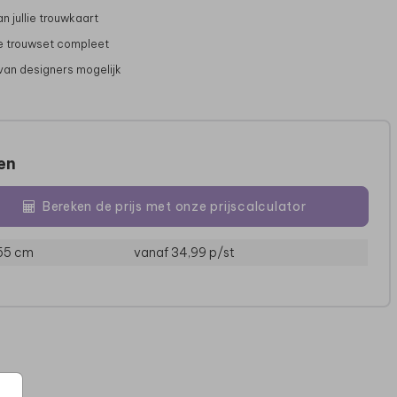
van jullie trouwkaart
 trouwset compleet
van designers mogelijk
zen
Bereken de prijs met onze prijscalculator
BRUILOFTSBORD
KINDERAKTE
 55 cm
vanaf 34,99
p/st