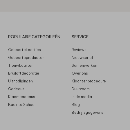
POPULAIRE CATEGORIEËN
SERVICE
Geboortekaartjes
Reviews
Geboorteproducten
Nieuwsbrief
Trouwkaarten
Samenwerken
Bruiloftdecoratie
Over ons
Uitnodigingen
Klachtenprocedure
Cadeaus
Duurzaam
Kraamcadeaus
In de media
Back to School
Blog
Bedrijfsgegevens