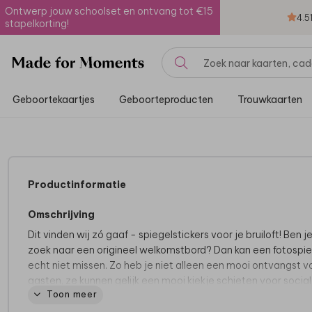
Ontwerp jouw schoolset en ontvang tot €15
4.5
stapelkorting!
Geboortekaartjes
Geboorteproducten
Trouwkaarten
Productinformatie
Omschrijving
Dit vinden wij zó gaaf - spiegelstickers voor je bruiloft! Ben j
zoek naar een origineel welkomstbord? Dan kan een fotospie
echt niet missen. Zo heb je niet alleen een mooi ontvangst v
gasten, ze kunnen gelijk een mooi kiekje schieten voor social
Toon meer
media (en checken of hun haar nog goed zit). Je kunt het de
geheel naar wens aanpassen in onze editor. Het formaat va